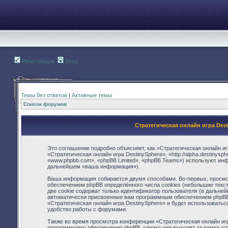
Регистрация
Вход
Темы без ответов
|
Активные темы
Список форумов
Стратегическая онлайн игра Des
Это соглашение подробно объясняет, как «Стратегическая онлайн иг
«Стратегическая онлайн игра DestinySphere», «http://alpha.destinys
«www.phpbb.com», «phpBB Limited», «phpBB Teams») используют ин
дальнейшем «ваша информация»).
Ваша информация собирается двумя способами. Во-первых, просмот
обеспечением phpBB определённого числа cookies (небольшие текс
две cookie содержат только идентификатор пользователя (в дальней
автоматически присвоенные вам программным обеспечением phpBB. 
«Стратегическая онлайн игра DestinySphere» и будет использовать
удобство работы с форумами.
Также во время просмотра конференции «Стратегическая онлайн игр
программному обеспечению phpBB, однако они выходят за рамки это