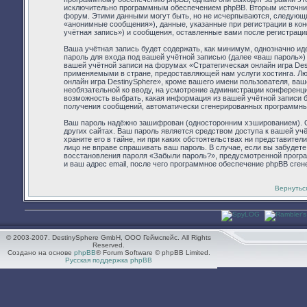
исключительно программным обеспечением phpBB. Вторым источник
форум. Этими данными могут быть, но не исчерпываются, следующ
«анонимные сообщения»), данные, указанные при регистрации в ко
учётная запись») и сообщения, оставленные вами после регистраци
Ваша учётная запись будет содержать, как минимум, однозначно и
пароль для входа под вашей учётной записью (далее «ваш пароль»)
вашей учётной записи на форумах «Стратегическая онлайн игра De
применяемыми в стране, предоставляющей нам услуги хостинга. Л
онлайн игра DestinySphere», кроме вашего имени пользователя, ваше
необязательной ко вводу, на усмотрение администрации конференции
возможность выбрать, какая информация из вашей учётной записи бу
получения сообщений, автоматически сгенерированных программн
Ваш пароль надёжно зашифрован (односторонним хэшированием). Од
других сайтах. Ваш пароль является средством доступа к вашей учё
храните его в тайне, ни при каких обстоятельствах ни представители
лицо не вправе спрашивать ваш пароль. В случае, если вы забудет
восстановления пароля «Забыли пароль?», предусмотренной прогр
и ваш адрес email, после чего программное обеспечение phpBB сген
Вернутьс
© 2003-2007. DestinySphere GmbH, ООО Геймспейс. All Rights
Reserved.
Создано на основе
phpBB
® Forum Software © phpBB Limited.
Русская поддержка phpBB