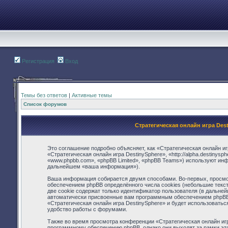
Регистрация
Вход
Темы без ответов
|
Активные темы
Список форумов
Стратегическая онлайн игра Des
Это соглашение подробно объясняет, как «Стратегическая онлайн иг
«Стратегическая онлайн игра DestinySphere», «http://alpha.destinys
«www.phpbb.com», «phpBB Limited», «phpBB Teams») используют ин
дальнейшем «ваша информация»).
Ваша информация собирается двумя способами. Во-первых, просмот
обеспечением phpBB определённого числа cookies (небольшие текс
две cookie содержат только идентификатор пользователя (в дальней
автоматически присвоенные вам программным обеспечением phpBB. 
«Стратегическая онлайн игра DestinySphere» и будет использовать
удобство работы с форумами.
Также во время просмотра конференции «Стратегическая онлайн игр
программному обеспечению phpBB, однако они выходят за рамки это