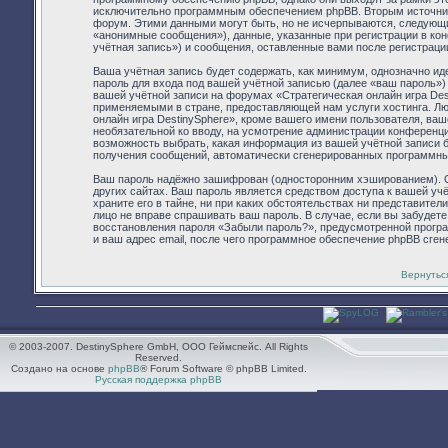
исключительно программным обеспечением phpBB. Вторым источник
форум. Этими данными могут быть, но не исчерпываются, следующ
«анонимные сообщения»), данные, указанные при регистрации в ко
учётная запись») и сообщения, оставленные вами после регистраци
Ваша учётная запись будет содержать, как минимум, однозначно и
пароль для входа под вашей учётной записью (далее «ваш пароль»)
вашей учётной записи на форумах «Стратегическая онлайн игра De
применяемыми в стране, предоставляющей нам услуги хостинга. Л
онлайн игра DestinySphere», кроме вашего имени пользователя, ваше
необязательной ко вводу, на усмотрение администрации конференции
возможность выбрать, какая информация из вашей учётной записи бу
получения сообщений, автоматически сгенерированных программн
Ваш пароль надёжно зашифрован (односторонним хэшированием). Од
других сайтах. Ваш пароль является средством доступа к вашей учё
храните его в тайне, ни при каких обстоятельствах ни представители
лицо не вправе спрашивать ваш пароль. В случае, если вы забудет
восстановления пароля «Забыли пароль?», предусмотренной прогр
и ваш адрес email, после чего программное обеспечение phpBB сген
Вернутьс
© 2003-2007. DestinySphere GmbH, ООО Геймспейс. All Rights
Reserved.
Создано на основе
phpBB
® Forum Software © phpBB Limited.
Русская поддержка phpBB