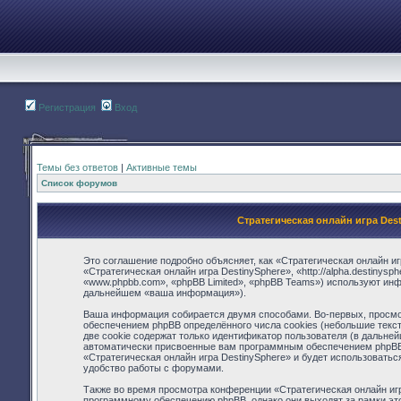
Регистрация
Вход
Темы без ответов
|
Активные темы
Список форумов
Стратегическая онлайн игра Des
Это соглашение подробно объясняет, как «Стратегическая онлайн иг
«Стратегическая онлайн игра DestinySphere», «http://alpha.destinys
«www.phpbb.com», «phpBB Limited», «phpBB Teams») используют ин
дальнейшем «ваша информация»).
Ваша информация собирается двумя способами. Во-первых, просмот
обеспечением phpBB определённого числа cookies (небольшие текс
две cookie содержат только идентификатор пользователя (в дальней
автоматически присвоенные вам программным обеспечением phpBB. 
«Стратегическая онлайн игра DestinySphere» и будет использовать
удобство работы с форумами.
Также во время просмотра конференции «Стратегическая онлайн игр
программному обеспечению phpBB, однако они выходят за рамки это