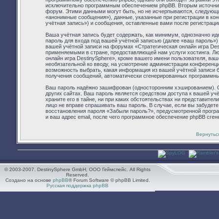
исключительно программным обеспечением phpBB. Вторым источник
форум. Этими данными могут быть, но не исчерпываются, следующ
«анонимные сообщения»), данные, указанные при регистрации в ко
учётная запись») и сообщения, оставленные вами после регистраци
Ваша учётная запись будет содержать, как минимум, однозначно и
пароль для входа под вашей учётной записью (далее «ваш пароль»)
вашей учётной записи на форумах «Стратегическая онлайн игра De
применяемыми в стране, предоставляющей нам услуги хостинга. Л
онлайн игра DestinySphere», кроме вашего имени пользователя, ваше
необязательной ко вводу, на усмотрение администрации конференции
возможность выбрать, какая информация из вашей учётной записи бу
получения сообщений, автоматически сгенерированных программн
Ваш пароль надёжно зашифрован (односторонним хэшированием). Од
других сайтах. Ваш пароль является средством доступа к вашей учё
храните его в тайне, ни при каких обстоятельствах ни представители
лицо не вправе спрашивать ваш пароль. В случае, если вы забудет
восстановления пароля «Забыли пароль?», предусмотренной прогр
и ваш адрес email, после чего программное обеспечение phpBB сген
Вернутьс
© 2003-2007. DestinySphere GmbH, ООО Геймспейс. All Rights
Reserved.
Создано на основе
phpBB
® Forum Software © phpBB Limited.
Русская поддержка phpBB