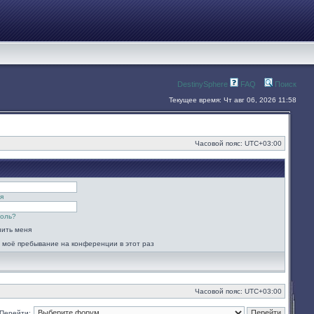
DestinySphere
FAQ
Поиск
Текущее время: Чт авг 06, 2026 11:58
Часовой пояс:
UTC+03:00
я
роль?
ить меня
 моё пребывание на конференции в этот раз
Часовой пояс:
UTC+03:00
Перейти: