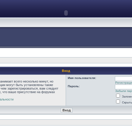
Вход
Имя пользователя:
анимает всего несколько минут, но
Регистраци
ции могут быть установлены также
Пароль:
 чем зарегистрироваться, вам следует
Забыли па
е, что ваше присутствие на форумах
Запомн
альности
Скрыть