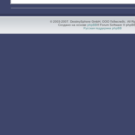
© 2003-2007. DestinySphere GmbH, ООО Геймспейс. All Ri
Создано на основе
phpBB
® Forum Software © phpBB
Русская поддержка phpBB