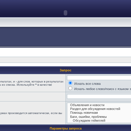
Запрос
ультатах, и
-
для слов, которых в результатах
Искать все слова
 из списка. Используйте
*
в качестве
Искать любое слово/поиск с языком 
умах производится автоматически, если вы
Параметры запроса