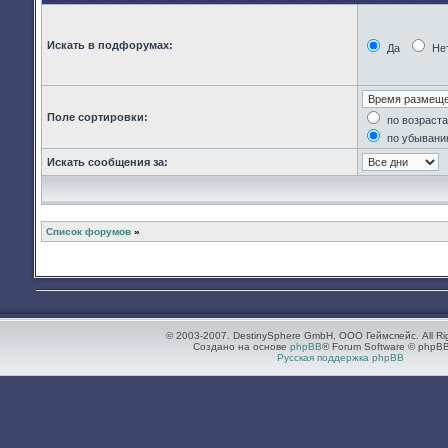
Искать в подфорумах:
Да
Не
Поле сортировки:
по возраст
по убывани
Искать сообщения за:
Список форумов
»
© 2003-2007. DestinySphere GmbH, ООО Геймспейс. All Ri
Создано на основе
phpBB
® Forum Software © phpBB
Русская поддержка phpBB