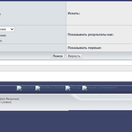
Искать:
т
Показывать результаты как:
анию
ю
Показывать первые:
ghts Reserved.
 Limited.