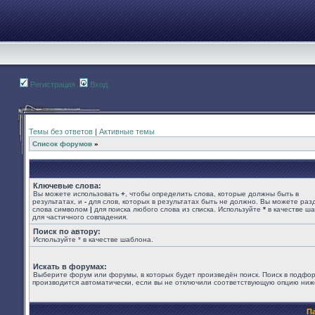
Регистрация
Вход
Темы без ответов
|
Активные темы
Список форумов
»
Ключевые слова:
Вы можете использовать
+
, чтобы определить слова, которые должны быть в
результатах, и
-
для слов, которых в результатах быть не должно. Вы можете раз
слова символом
|
для поиска любого слова из списка. Используйте
*
в качестве ш
для частичного совпадения.
Поиск по автору:
Используйте * в качестве шаблона.
Искать в форумах:
Выберите форум или форумы, в которых будет произведён поиск. Поиск в подфо
производится автоматически, если вы не отключили соответствующую опцию ниж
П