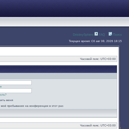
DestinySphere
FAQ
Поиск
Текущее время: Сб авг 08, 2026 18:15
Часовой пояс:
UTC+03:00
я
роль?
ить меня
 моё пребывание на конференции в этот раз
Часовой пояс:
UTC+03:00