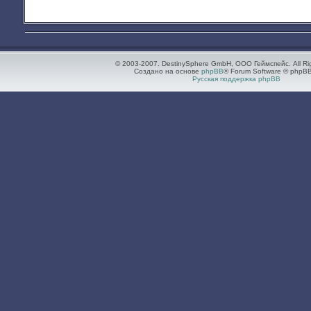
© 2003-2007. DestinySphere GmbH, ООО Геймспейс. All Ri
Создано на основе
phpBB
® Forum Software © phpBB
Русская поддержка phpBB