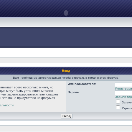
Вход
Вам необходимо авторизоваться, чтобы отвечать в темах в этом форуме.
Имя пользователя:
анимает всего несколько минут, но
Регистраци
ции могут быть установлены также
Пароль:
 чем зарегистрироваться, вам следует
Забыли па
е, что ваше присутствие на форумах
Запомн
альности
Скрыть