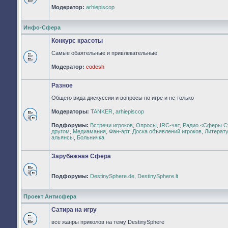
Нет
Модератор:
arhiepiscop
непрочитанных
сообщений
Инфо-Сфера
Конкурс красоты
Самые обаятельные и привлекательные
Нет
Модератор:
codesh
непрочитанных
сообщений
Разное
Общего вида дискуссии и вопросы по игре и не только
Модераторы:
TANKER
,
arhiepiscop
Нет
Подфорумы:
Встречи игроков
,
Опросы
,
IRC-чат
,
Радио <Сферы С
непрочитанных
другом
,
Медиамания
,
Фан-арт
,
Доска объявлений игроков
,
Литерат
сообщений
альянсы
,
Больничка
Зарубежная Сфера
Подфорумы:
DestinySphere.de
,
DestinySphere.lt
Нет
непрочитанных
сообщений
Проект Антисфера
Сатира на игру
все жанры приколов на тему DestinySphere
Нет