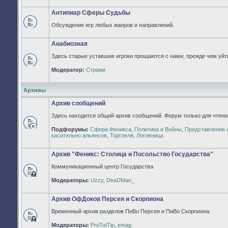
непрочитанных
сообщений
Антипиар Сферы Судьбы
Обсуждение игр любых жанров и направлений.
Нет
непрочитанных
сообщений
Анабиозная
Здесь старые уставшие игроки прощаются с нами, прежде чем уйти
Нет
Модератор:
Стражи
непрочитанных
сообщений
Архивы
Архив сообщений
Здесь находится общий архив сообщений. Форум только для чтени
Подфорумы:
Сфера Феникса
,
Политика и Войны
,
Представление 
Нет
касательно альянсов
,
Торговля
,
Логовница
непрочитанных
сообщений
Архив "Феникс: Столица и Посольство Государства"
Коммуникационный центр Государства
Форум
Модераторы:
Uzzy
,
DeaDMan_
закрыт
Архив ОфДоков Персея и Скорпиона
Временный архив разделов ПиВо Персея и ПиВо Скорпиона.
Форум
Модераторы:
ProTotTip
,
emag