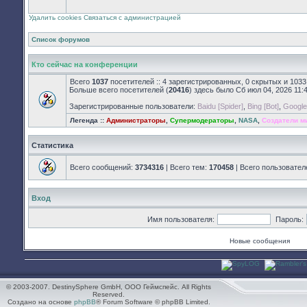
закрыт
Удалить cookies
Связаться с администрацией
Список форумов
Кто сейчас на конференции
Всего
1037
посетителей :: 4 зарегистрированных, 0 скрытых и 1033
Больше всего посетителей (
20416
) здесь было Сб июл 04, 2026 11:
Зарегистрированные пользователи:
Baidu [Spider]
,
Bing [Bot]
,
Google 
Легенда ::
Администраторы
,
Супермодераторы
,
NASA
,
Создатели м
Статистика
Всего сообщений:
3734316
| Всего тем:
170458
| Всего пользовател
Вход
Имя пользователя:
Пароль:
Новые сообщения
© 2003-2007. DestinySphere GmbH, ООО Геймспейс. All Rights
Reserved.
Создано на основе
phpBB
® Forum Software © phpBB Limited.