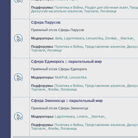
Нет
Подфорумы:
Политика и Войны
,
Раздел для обучения львят
,
Пред
непрочитанных
Дискуссии касательно альянсов
,
Торговля
,
Логовница
сообщений
Сфера Парусов
Приемный отсек Сферы Парусов
Модераторы:
dada
,
Lagshmiwara
,
Lenusichka
,
Zemliak
,
_Warrkan_
Нет
Подфорумы:
Политика и Войны
,
Представление альянсов
,
Дискус
непрочитанных
Торговля
,
Логовица
сообщений
Сфера Единорога :: паралельный мир
Приёмный отсек Сферы Единорога
Модераторы:
MuKPo6
,
Lenusichka
Нет
Подфорумы:
Политика и Войны
,
Представление альянсов
,
Дискус
непрочитанных
Торговля.
,
Флейм
,
Логовница
сообщений
Сфера Змееносца :: паралельный мир
Приемный отсек Сферы Змееносца
Модераторы:
Lagshmiwara
,
Loriens
,
_Warrkan_
Нет
Подфорумы:
Политика и Войны
,
Представление альянсов
,
Дискус
непрочитанных
Торговля.
,
Флейм
,
Логовница
сообщений