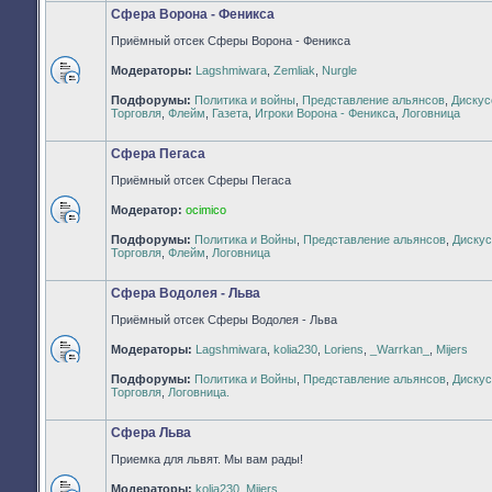
Сфера Ворона - Феникса
Приёмный отсек Сферы Ворона - Феникса
Модераторы:
Lagshmiwara
,
Zemliak
,
Nurgle
Нет
Подфорумы:
Политика и войны
,
Представление альянсов
,
Дискус
непрочитанных
Торговля
,
Флейм
,
Газета
,
Игроки Ворона - Феникса
,
Логовница
сообщений
Сфера Пегаса
Приёмный отсек Сферы Пегаса
Модератор:
ocimico
Нет
Подфорумы:
Политика и Войны
,
Представление альянсов
,
Дискус
непрочитанных
Торговля
,
Флейм
,
Логовница
сообщений
Сфера Водолея - Льва
Приёмный отсек Сферы Водолея - Льва
Модераторы:
Lagshmiwara
,
kolia230
,
Loriens
,
_Warrkan_
,
Mijers
Нет
Подфорумы:
Политика и Войны
,
Представление альянсов
,
Дискус
непрочитанных
Торговля
,
Логовница.
сообщений
Сфера Льва
Приемка для львят. Мы вам рады!
Модераторы:
kolia230
,
Mijers