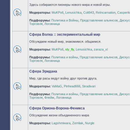
Здесь собираются пионеры нового мира и новой игры.
Модераторы:
MuKPo6
,
Lenusichka
,
Colt943
,
ReIncarnation
,
Casperit
Нет
Подфорумы:
Политика и Войны
,
Представление альянсов
,
Дискус
непрочитанных
Торговля
,
Логовница
сообщений
Сфера Волка :: экспериментальный мир
Обсуждаем новый мир, знакомимся. общаемся.
Модераторы:
MuKPo6
,
sly_fly
,
Lenusichka
,
zaraza_xl
Нет
Подфорумы:
Политика и войны
,
Представление альянсов
,
Дискус
непрочитанных
Торговля
,
Логовница
сообщений
Сфера Эридана
Мир, где расы ведут войну друг против друга.
Модераторы:
VaMaG
,
Pinhead666
,
Stradivari
Нет
Подфорумы:
Политика и войны
,
Представление альянсов
,
Дискус
непрочитанных
Торговля
,
Флейм
,
Логовница
сообщений
Сфера Ориона-Ворона-Феникса
Обсуждение жизни объединенного мира
Нет
Модераторы:
Lagshmiwara
,
Zemliak
,
Nurgle
непрочитанных
сообщений