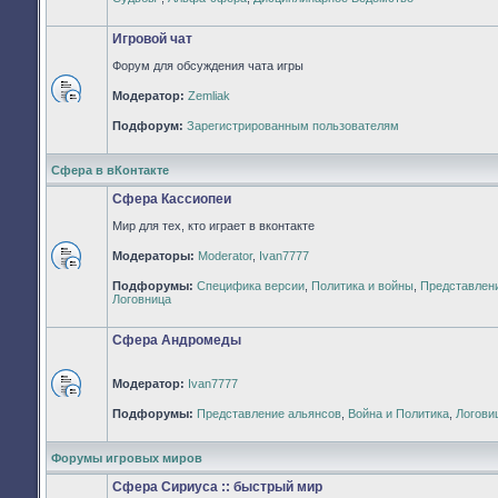
непрочитанных
сообщений
Игровой чат
Форум для обсуждения чата игры
Модератор:
Zemliak
Нет
непрочитанных
Подфорум:
Зарегистрированным пользователям
сообщений
Сфера в вКонтакте
Сфера Кассиопеи
Мир для тех, кто играет в вконтакте
Модераторы:
Moderator
,
Ivan7777
Нет
Подфорумы:
Специфика версии
,
Политика и войны
,
Представлен
непрочитанных
Логовница
сообщений
Сфера Андромеды
Модератор:
Ivan7777
Нет
Подфорумы:
Представление альянсов
,
Война и Политика
,
Логови
непрочитанных
сообщений
Форумы игровых миров
Сфера Сириуса :: быстрый мир