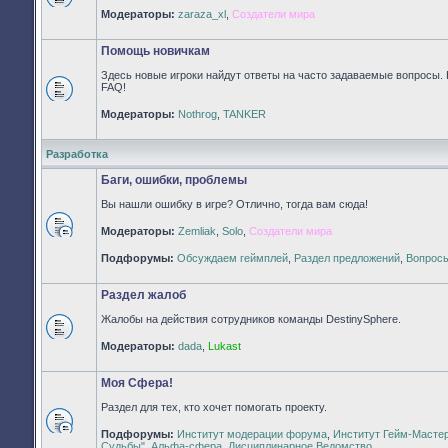
Нет
Модераторы:
zaraza_xl
,
Создатели мира
непрочитанных
сообщений
Помощь новичкам
Здесь новые игроки найдут ответы на часто задаваемые вопросы. 
FAQ!
Нет
Модераторы:
Nothrog
,
TANKER
непрочитанных
сообщений
Разработка
Баги, ошибки, проблемы
Вы нашли ошибку в игре? Отлично, тогда вам сюда!
Модераторы:
Zemliak
,
Solo
,
Создатели мира
Нет
непрочитанных
Подфорумы:
Обсуждаем геймплей
,
Раздел предложений
,
Вопросы
сообщений
Раздел жалоб
Жалобы на действия сотрудников команды DestinySphere.
Нет
Модераторы:
dada
,
Lukast
непрочитанных
сообщений
Моя Сфера!
Раздел для тех, кто хочет помогать проекту.
Подфорумы:
Институт модерации форума
,
Институт Гейм-Масте
Нет
Судьбы"
,
Альфа-сфера
,
Дисциплинарное Ведомство