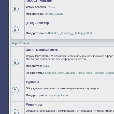
[UNCC] - Кентавр
Форум альянса UNCC
Нет
Модераторы:
Illyaha
,
GrayD
непрочитанных
сообщений
[TOR] - Кентавр
Модераторы:
RAKSHAZ
,
_knopka__
,
behappy2008
Нет
непрочитанных
сообщений
Игро-Сфера
Quest: DestinySphere
Форум Института ГМ обо всем необычном и мистическом в сфере.
Место для проведения общесферных квестов.
Модератор:
SigisK
Нет
непрочитанных
Подфорумы:
Стрелец
,
Волк
,
Эридан
,
Пегас
,
Ворон
,
Феникс
,
Водол
сообщений
Турниры
Обсуждение локальных и интернациональных турниров.
Нет
Модераторы:
arhiepiscop
,
lheu4
непрочитанных
сообщений
Мини-игры
Общение, обсуждения и комментарии, относящиеся к мини-играм 