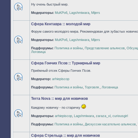
Ну очень быстрый мир.
Нет
Модераторы:
MuKPo6
,
Lagshmiwara
,
Mijers
непрочитанных
сообщений
Сфера Кентавра :: молодой мир
Форум самого молодого мира. Рекомендован для зубастых новичко
Модераторы:
MuKPo6
,
Lagshmiwara
,
Mijers
Нет
Подфорумы:
Политика и войны
,
Представление альянсов
,
Обсужд
непрочитанных
Логовица
сообщений
Сфера Гончих Псов :: Турнирный мир
Приёмный отсек Сферы Гончих Псов.
Модератор:
arhiepiscop
Нет
непрочитанных
Подфорумы:
Политика и войны
,
Торговля.
,
Логовница
сообщений
Terra Nova :: мир для новичков
Каждому новичку - по старичку
Модераторы:
arhiepiscop
,
Lagshmiwara
,
zaraza_xl
,
curiousgirl
Нет
непрочитанных
Подфорумы:
Политика и войны
,
Дискуссии касательно альянсов
,
сообщений
Сфера Стрельца :: мир для новичков