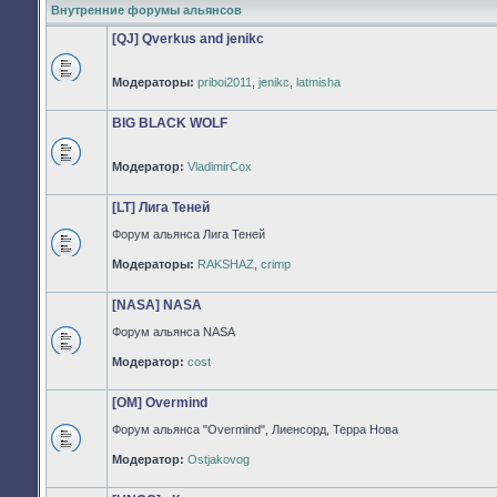
Внутренние форумы альянсов
[QJ] Qverkus and jenikc
Модераторы:
priboi2011
,
jenikc
,
latmisha
Нет
непрочитанных
сообщений
BIG BLACK WOLF
Модератор:
VladimirCox
Нет
непрочитанных
сообщений
[LT] Лига Теней
Форум альянса Лига Теней
Нет
Модераторы:
RAKSHAZ
,
crimp
непрочитанных
сообщений
[NASA] NASA
Форум альянса NASA
Нет
Модератор:
cost
непрочитанных
сообщений
[OM] Overmind
Форум альянса "Overmind", Лиенсорд, Терра Нова
Нет
Модератор:
Ostjakovog
непрочитанных
сообщений