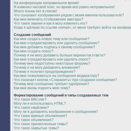
На конференции неправильное время!
Я изменил часовой пояс, но время всё равно неправильное!
Моего языка нет в списке!
Что означают изображения рядом с моим именем пользователя?
Как мне включить отображение аватары?
Что такое звание и как я могу изменить его?
Когда я щёлкаю по ссылке «email», от меня требуют войти на конфер
Создание сообщений
Как мне создать новую тему или сообщение?
Как мне отредактировать или удалить сообщение?
Как мне добавить подпись к своему сообщению?
Как мне создать опрос?
Почему я не могу добавить больше вариантов ответа?
Как мне отредактировать или удалить опрос?
Почему мне недоступны некоторые форумы?
Почему я не могу добавлять вложения?
Почему я получил предупреждение?
Как мне пожаловаться на сообщения модератору?
Что означает кнопка «Сохранить» при создании сообщения?
Почему моё сообщение требует одобрения?
Как мне вновь поднять мою тему?
Форматирование сообщений и типы создаваемых тем
Что такое BBCode?
Могу ли я использовать HTML?
Что такое смайлики?
Могу ли я добавлять изображения к сообщениям?
Что такое важные объявления?
Что такое объявления?
Что такое прилепленные темы?
Что такое закрытые темы?