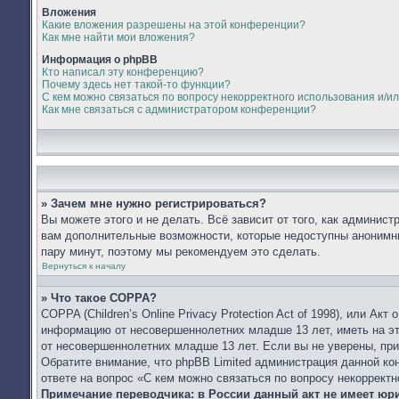
Вложения
Какие вложения разрешены на этой конференции?
Как мне найти мои вложения?
Информация о phpBB
Кто написал эту конференцию?
Почему здесь нет такой-то функции?
С кем можно связаться по вопросу некорректного использования и/и
Как мне связаться с администратором конференции?
» Зачем мне нужно регистрироваться?
Вы можете этого и не делать. Всё зависит от того, как админис
вам дополнительные возможности, которые недоступны анонимным
пару минут, поэтому мы рекомендуем это сделать.
Вернуться к началу
» Что такое COPPA?
COPPA (Children’s Online Privacy Protection Act of 1998), или А
информацию от несовершеннолетних младше 13 лет, иметь на эт
от несовершеннолетних младше 13 лет. Если вы не уверены, при
Обратите внимание, что phpBB Limited администрация данной к
ответе на вопрос «С кем можно связаться по вопросу некоррект
Примечание переводчика: в России данный акт не имеет юр