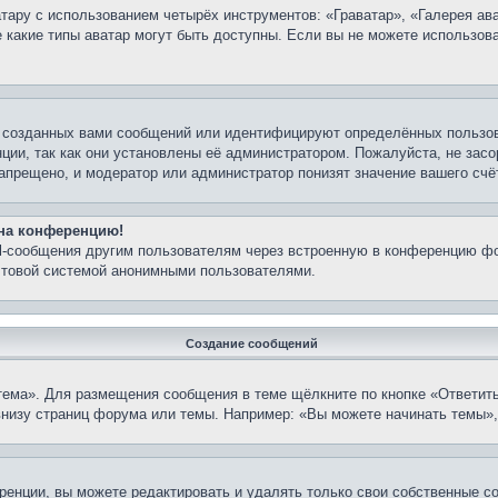
ару с использованием четырёх инструментов: «Граватар», «Галерея ава
е какие типы аватар могут быть доступны. Если вы не можете использо
 созданных вами сообщений или идентифицируют определённых пользов
ции, так как они установлены её администратором. Пожалуйста, не зас
апрещено, и модератор или администратор понизят значение вашего счё
 на конференцию!
il-сообщения другим пользователям через встроенную в конференцию фо
очтовой системой анонимными пользователями.
Создание сообщений
тема». Для размещения сообщения в теме щёлкните по кнопке «Ответить
внизу страниц форума или темы. Например: «Вы можете начинать темы»,
енции, вы можете редактировать и удалять только свои собственные с