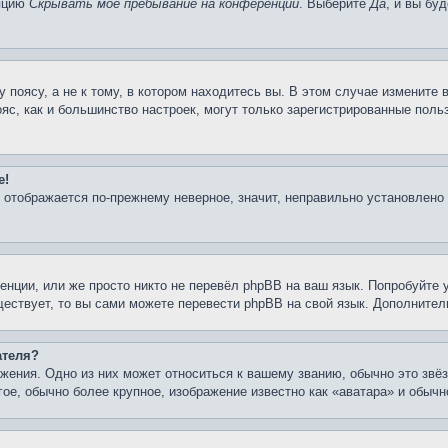
опцию
Скрывать моё пребывание на конференции
. Выберите
Да
, и вы бу
поясу, а не к тому, в котором находитесь вы. В этом случае измените в
пояс, как и большинство настроек, могут только зарегистрированные пол
е!
я отображается по-прежнему неверное, значит, неправильно установлено
нции, или же просто никто не перевёл phpBB на ваш язык. Попробуйте 
уществует, то вы сами можете перевести phpBB на свой язык. Дополнит
ателя?
жения. Одно из них может относиться к вашему званию, обычно это звёз
гое, обычно более крупное, изображение известно как «аватара» и обыч